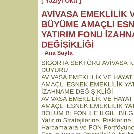
[ Yazıyı Oku ]
AVİVASA EMEKLİLİK V
BÜYÜME AMAÇLI ESN
YATIRIM FONU İZAH
DEĞİŞİKLİĞİ
-
Ana Sayfa
SİGORTA SEKTÖRÜ AVİVASA K
DUYURU
AVİVASA EMEKLİLİK VE HAYAT
AMAÇLI ESNEK EMEKLİLİK YA
İZAHNAME DEĞİŞİKLİĞİ
AVIVASA EMEKLİLİK VE HAYAT
AMAÇLI ESNEK EMEKLİLİK YA
BÖLÜM B: FON İLE İLGİLİ BİLGİ
Yatırım Stratejilerine, Risklerin
Harcamalara ve FON Portföyüne İl