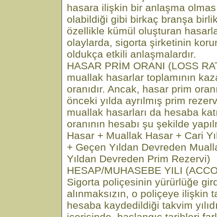
hasara ilişkin bir anlaşma olması
olabildiği gibi birkaç branşa birl
özellikle kümül oluşturan hasarla
olaylarda, sigorta şirketinin ko
oldukça etkili anlaşmalardır.
HASAR PRİM ORANI (LOSS RAT
muallak hasarlar toplamının kaz
oranıdır. Ancak, hasar prim oran
önceki yılda ayrılmış prim rezervi
muallak hasarları da hesaba kat
oranının hesabı şu şekilde yapı
Hasar + Muallak Hasar + Cari Yıl
+ Geçen Yıldan Devreden Muall
Yıldan Devreden Prim Rezervi)
HESAP/MUHASEBE YILI (ACC
Sigorta poliçesinin yürürlüğe gir
alınmaksızın, o poliçeye ilişkin
hesaba kaydedildiği takvim yılıdır
içerisinde, başlangıç tarihleri far