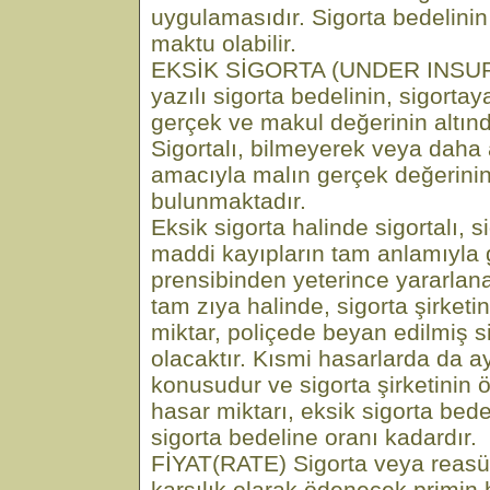
uygulamasıdır. Sigorta bedelinin 
maktu olabilir.
EKSİK SİGORTA (UNDER INSUR
yazılı sigorta bedelinin, sigorta
gerçek ve makul değerinin altın
Sigortalı, bilmeyerek veya dah
amacıyla malın gerçek değerinin
bulunmaktadır.
Eksik sigorta halinde sigortalı, s
maddi kayıpların tam anlamıyla 
prensibinden yeterince yararla
tam zıya halinde, sigorta şirketi
miktar, poliçede beyan edilmiş s
olacaktır. Kısmi hasarlarda da 
konusudur ve sigorta şirketinin 
hasar miktarı, eksik sigorta bed
sigorta bedeline oranı kadardır.
FİYAT(RATE) Sigorta veya reasü
karşılık olarak ödenecek primi