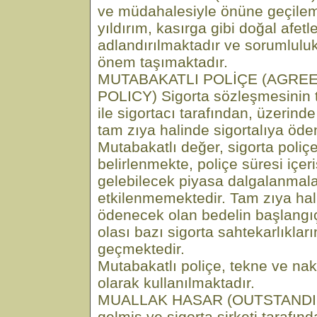
ve müdahalesiyle önüne geçile
yıldırım, kasırga gibi doğal afet
adlandırılmaktadır ve sorumlulu
önem taşımaktadır.
MUTABAKATLI POLİÇE (AGRE
POLICY) Sigorta sözleşmesinin ta
ile sigortacı tarafından, üzerind
tam zıya halinde sigortalıya öde
Mutabakatlı değer, sigorta poliç
belirlenmekte, poliçe süresi içe
gelebilecek piyasa dalgalanmal
etkilenmemektedir. Tam zıya hali
ödenecek olan bedelin başlangıç
olası bazı sigorta sahtekarlıklar
geçmektedir.
Mutabakatlı poliçe, tekne ve nakl
olarak kullanılmaktadır.
MUALLAK HASAR (OUTSTANDI
gelmiş ve sigorta şirketi tarafınd