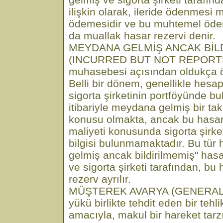
ilişkin olarak, ileride ödenmesi
ödemesidir ve bu muhtemel ödem
da muallak hasar rezervi denir.
MEYDANA GELMİŞ ANCAK BİL
(INCURRED BUT NOT REPORTE
muhasebesi açısından oldukça ö
Belli bir dönem, genellikle hes
sigorta şirketinin portföyünde b
itibariyle meydana gelmiş bir ta
konusu olmakta, ancak bu hasarl
maliyeti konusunda sigorta şirket
bilgisi bulunmamaktadır. Bu tür
gelmiş ancak bildirilmemiş" hasar
ve sigorta şirketi tarafından, bu h
rezerv ayrılır.
MÜŞTEREK AVARYA (GENERAL
yükü birlikte tehdit eden bir teh
amacıyla, makul bir hareket tar