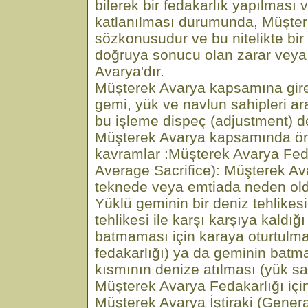
bilerek bir fedakarlık yapılması 
katlanılması durumunda, Müşter
sözkonusudur ve bu nitelikte bi
doğruya sonucu olan zarar veya
Avarya'dır.
Müşterek Avarya kapsamına gire
gemi, yük ve navlun sahipleri ara
bu işleme dispeç (adjustment) de
Müşterek Avarya kapsamında ön
kavramlar :Müşterek Avarya Fed
Average Sacrifice): Müşterek Av
teknede veya emtiada neden old
Yüklü geminin bir deniz tehlikes
tehlikesi ile karşı karşıya kaldığ
batmaması için karaya oturtulma
fedakarlığı) ya da geminin batm
kısmının denize atılması (yük sah
Müşterek Avarya Fedakarlığı için 
Müşterek Avarya İştiraki (Gener