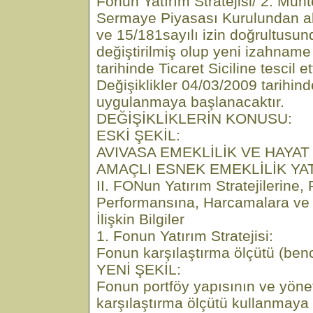
Fonun Yatırım Stratejisi/ 2. Muh
Sermaye Piyasası Kurulundan al
ve 15/181sayılı izin doğrultusun
değiştirilmiş olup yeni izahnam
tarihinde Ticaret Siciline tescil ett
Değişiklikler 04/03/2009 tarihind
uygulanmaya başlanacaktır.
DEĞİŞİKLİKLERİN KONUSU:
ESKİ ŞEKİL:
AVIVASA EMEKLİLİK VE HAYAT
AMAÇLI ESNEK EMEKLİLİK YA
II. FONun Yatırım Stratejilerine, 
Performansına, Harcamalara ve
İlişkin Bilgiler
1. Fonun Yatırım Stratejisi:
Fonun karşılaştırma ölçütü (ben
YENİ ŞEKİL:
Fonun portföy yapısının ve yönet
karşılaştırma ölçütü kullanmaya 