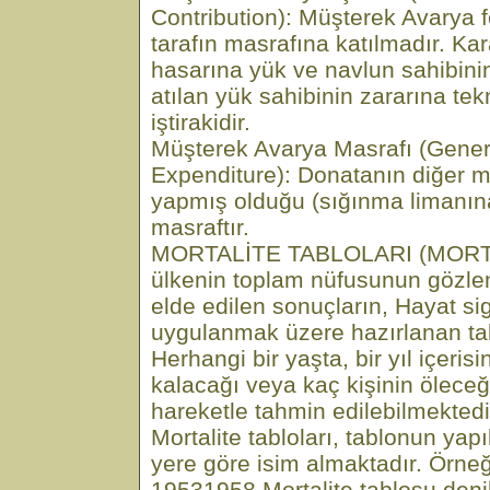
Contribution): Müşterek Avarya 
tarafın masrafına katılmadır. Ka
hasarına yük ve navlun sahibinin
atılan yük sahibinin zararına te
iştirakidir.
Müşterek Avarya Masrafı (Gener
Expenditure): Donatanın diğer m
yapmış olduğu (sığınma limanına 
masraftır.
MORTALİTE TABLOLARI (MORTA
ülkenin toplam nüfusunun gözle
elde edilen sonuçların, Hayat si
uygulanmak üzere hazırlanan tab
Herhangi bir yaşta, bir yıl içeris
kalacağı veya kaç kişinin öleceğ
hareketle tahmin edilebilmektedi
Mortalite tabloları, tablonun yapı
yere göre isim almaktadır. Örne
19531958 Mortalite tablosu deni