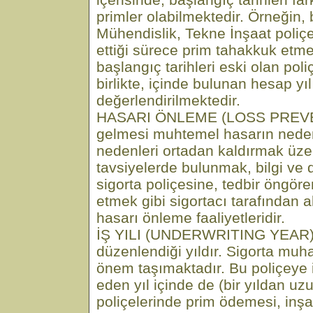
primler olabilmektedir. Örneğin, 
Mühendislik, Tekne İnşaat poliç
ettiği sürece prim tahakkuk etme
başlangıç tarihleri eski olan poli
birlikte, içinde bulunan hesap y
değerlendirilmektedir.
HASARI ÖNLEME (LOSS PREV
gelmesi muhtemel hasarın nedenl
nedenleri ortadan kaldırmak üzer
tavsiyelerde bulunmak, bilgi v
sigorta poliçesine, tedbir öngören
etmek gibi sigortacı tarafından a
hasarı önleme faaliyetleridir.
İŞ YILI (UNDERWRITING YEAR) 
düzenlendiği yıldır. Sigorta mu
önem taşımaktadır. Bu poliçeye il
eden yıl içinde de (bir yıldan uz
poliçelerinde prim ödemesi, inşa