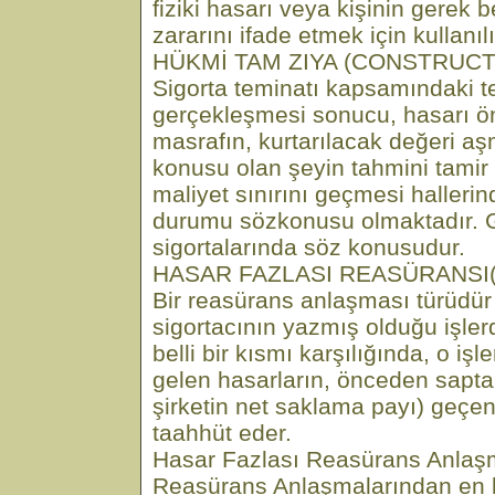
fiziki hasarı veya kişinin gerek
zararını ifade etmek için kullanılı
HÜKMİ TAM ZIYA (CONSTRUCT
Sigorta teminatı kapsamındaki te
gerçekleşmesi sonucu, hasarı ö
masrafın, kurtarılacak değeri aş
konusu olan şeyin tahmini tamir
maliyet sınırını geçmesi halleri
durumu sözkonusu olmaktadır. Ge
sigortalarında söz konusudur.
HASAR FAZLASI REASÜRANSI
Bir reasürans anlaşması türüdür
sigortacının yazmış olduğu işlerd
belli bir kısmı karşılığında, o iş
gelen hasarların, önceden saptan
şirketin net saklama payı) geçe
taahhüt eder.
Hasar Fazlası Reasürans Anlaşm
Reasürans Anlaşmalarından en b