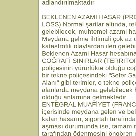
adlandırılmaktadır.
BEKLENEN AZAMİ HASAR (P
LOSS) Normal şartlar altında, t
gelebilecek, muhtemel azami has
Meydana gelme ihtimali çok az o
katastrofik olaylardan ileri geleb
Beklenen Azami Hasar hesabına
COĞRAFİ SINIRLAR (TERRITORI
poliçesinin yürürlükte olduğu coğ
bir tekne poliçesindeki "Sefer S
Alanı" gibi terimler, o tekne poli
alanlarda meydana gelebilecek ha
olduğu anlamına gelmektedir.
ENTEGRAL MUAFİYET (FRANCHI
içerisinde meydana gelen ve belli
kalan hasarın, sigortalı tarafınd
aşması durumunda ise, tamamının
tarafından ödenmesini öngören 