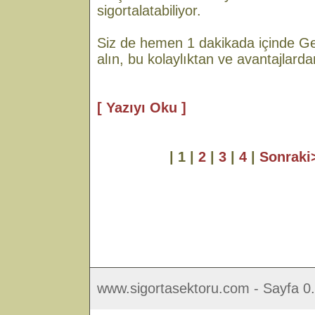
sigortalatabiliyor.
Siz de hemen 1 dakikada içinde Gen
alın, bu kolaylıktan ve avantajlard
[ Yazıyı Oku ]
| 1 |
2
|
3
|
4
|
Sonrak
www.sigortasektoru.com - Sayfa 0