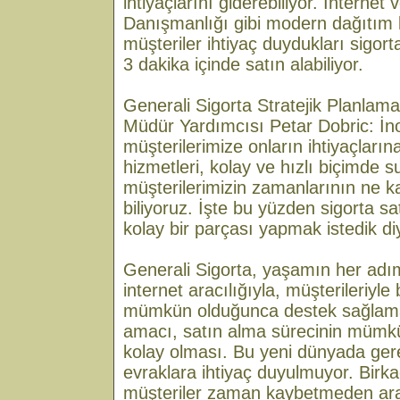
ihtiyaçlarını giderebiliyor. İnternet
Danışmanlığı gibi modern dağıtım 
müşteriler ihtiyaç duydukları sigort
3 dakika içinde satın alabiliyor.
Generali Sigorta Stratejik Planlam
Müdür Yardımcısı Petar Dobric: İnov
müşterilerimize onların ihtiyaçlarına
hizmetleri, kolay ve hızlı biçimde 
müşterilerimizin zamanlarının ne k
biliyoruz. İşte bu yüzden sigorta s
kolay bir parçası yapmak istedik di
Generali Sigorta, yaşamın her adı
internet aracılığıyla, müşterileriyle
mümkün olduğunca destek sağlama
amacı, satın alma sürecinin mümkü
kolay olması. Bu yeni dünyada ger
evraklara ihtiyaç duyulmuyor. Birka
müşteriler zaman kaybetmeden ara