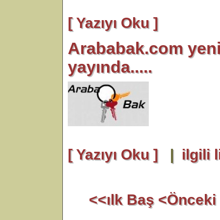
[ Yazıyı Oku ]
Arababak.com yeni s
yayında.....
[ Yazıyı Oku ]
|
ilgili 
<<ılk Baş
<Önceki