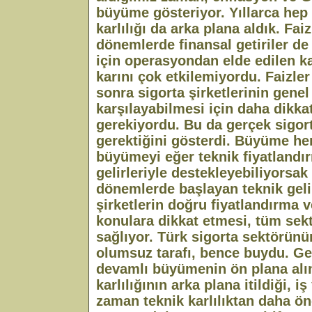
büyüme gösteriyor. Yıllarca hep
karlılığı da arka plana aldık. Fa
dönemlerde finansal getiriler d
için operasyondan elde edilen ka
karını çok etkilemiyordu. Faizl
sonra sigorta şirketlerinin genel 
karşılayabilmesi için daha dikka
gerekiyordu. Bu da gerçek sigort
gerektiğini gösterdi. Büyüme h
büyümeyi eğer teknik fiyatland
gelirleriyle destekleyebiliyorsa
dönemlerde başlayan teknik geli
şirketlerin doğru fiyatlandırma v
konulara dikkat etmesi, tüm sektö
sağlıyor. Türk sigorta sektörün
olumsuz tarafı, bence buydu. G
devamlı büyümenin ön plana alı
karlılığının arka plana itildiği, 
zaman teknik karlılıktan daha ön