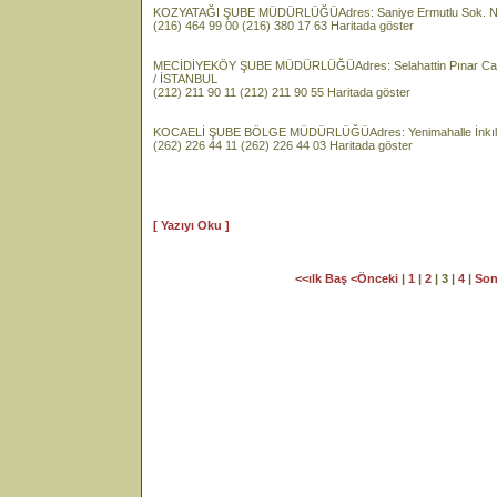
KOZYATAĞI ŞUBE MÜDÜRLÜĞÜAdres: Saniye Ermutlu Sok. N
(216) 464 99 00 (216) 380 17 63 Haritada göster
MECİDİYEKÖY ŞUBE MÜDÜRLÜĞÜAdres: Selahattin Pınar Cad. 
/ İSTANBUL
(212) 211 90 11 (212) 211 90 55 Haritada göster
KOCAELİ ŞUBE BÖLGE MÜDÜRLÜĞÜAdres: Yenimahalle İnkılap
(262) 226 44 11 (262) 226 44 03 Haritada göster
[ Yazıyı Oku ]
<<ılk Baş
<Önceki
|
1
|
2
| 3 |
4
|
Son