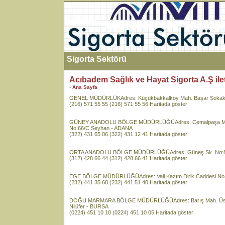
Sigorta Sektörü
Acıbadem Sağlık ve Hayat Sigorta A.Ş ileti
-
Ana Sayfa
GENEL MÜDÜRLÜKAdres: Küçükbakkalköy Mah. Başar Sokak No:
(216) 571 55 55 (216) 571 55 56 Haritada göster
GÜNEY ANADOLU BÖLGE MÜDÜRLÜĞÜAdres: Cemalpaşa Mah. At
No:66/C Seyhan - ADANA
(322) 431 65 06 (322) 431 12 41 Haritada göster
ORTA ANADOLU BÖLGE MÜDÜRLÜĞÜAdres: Güneş Sk. No:8-A
(312) 428 66 44 (312) 428 66 41 Haritada göster
EGE BÖLGE MÜDÜRLÜĞÜAdres: Vali Kazım Dirik Caddesi No: 3
(232) 441 35 68 (232) 441 51 40 Haritada göster
DOĞU MARMARA BÖLGE MÜDÜRLÜĞÜAdres: Barış Mah. Üstün So
Nilüfer - BURSA
(0224) 451 10 10 (0224) 451 10 05 Haritada göster