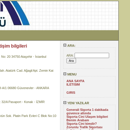
şim bilgileri
ARA:
ARA:
 20 34750 Ataşehir - İstanbul
atürk Cad. Ağagil Apt. Zemin Kat
MENU
ANA SAYFA
ILETISIM
/1 06680 Güvenevler - ANKARA
GIRIS
2/A Pasaport - Konak - İZMİR
YENI YAZILAR
Generali Sigorta 1 dakikada
güvence altında
k. Platin Park Evleri C Blok No:10
Sigorta Cini Ulaşım bilgileri
Benim Arabam
Sigorta Cini kimdir?
Zorunlu Trafik Sigortası