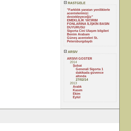
RASTGELE
"Farklılık yaratan yeniliklerle
acentelerimizi
destekleyeceğiz"
EMEKLİLİK YATIRIM
FONLARINA İLİŞKİN BASIN
DUYURUSU
Sigorta Cini Ulaşım bilgileri
Benim Arabam
Güneş acenteleri St.
Petersburgdaydı
ARSIV
ARSIVI GOSTER
2014
Şubat
Generali Sigorta 1
dakikada güvence
altında
27/02/14
2013
Aralık
Kasım
Ekim
Eylül