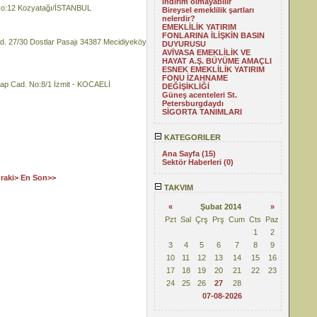
indirim olmayabilir
o:12 Kozyatağı/İSTANBUL
Bireysel emeklilik şartları
nelerdir?
EMEKLİLİK YATIRIM
FONLARINA İLİŞKİN BASIN
27/30 Dostlar Pasajı 34387 Mecidiyeköy
DUYURUSU
AVİVASA EMEKLİLİK VE
HAYAT A.Ş. BÜYÜME AMAÇLI
ESNEK EMEKLİLİK YATIRIM
FONU İZAHNAME
 Cad. No:8/1 İzmit - KOCAELİ
DEĞİŞİKLİĞİ
Güneş acenteleri St.
Petersburgdaydı
SİGORTA TANIMLARI
KATEGORILER
Ana Sayfa (15)
Sektör Haberleri (0)
raki>
En Son>>
TAKVIM
«
Şubat 2014
»
Pzt
Sal
Çrş
Prş
Cum
Cts
Paz
1
2
3
4
5
6
7
8
9
10
11
12
13
14
15
16
17
18
19
20
21
22
23
24
25
26
27
28
07-08-2026