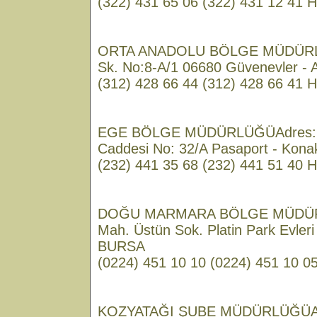
(322) 431 65 06 (322) 431 12 41 H
ORTA ANADOLU BÖLGE MÜDÜRL
Sk. No:8-A/1 06680 Güvenevler 
(312) 428 66 44 (312) 428 66 41 H
EGE BÖLGE MÜDÜRLÜĞÜAdres: Va
Caddesi No: 32/A Pasaport - Kona
(232) 441 35 68 (232) 441 51 40 H
DOĞU MARMARA BÖLGE MÜDÜRL
Mah. Üstün Sok. Platin Park Evleri
BURSA
(0224) 451 10 10 (0224) 451 10 05
KOZYATAĞI ŞUBE MÜDÜRLÜĞÜAdr