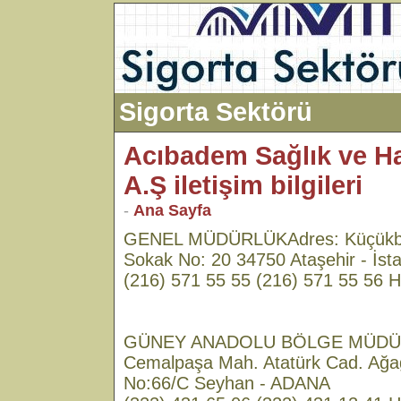
Sigorta Sektörü
Acıbadem Sağlık ve Ha
A.Ş iletişim bilgileri
-
Ana Sayfa
GENEL MÜDÜRLÜKAdres: Küçükba
Sokak No: 20 34750 Ataşehir - İst
(216) 571 55 55 (216) 571 55 56 H
GÜNEY ANADOLU BÖLGE MÜDÜ
Cemalpaşa Mah. Atatürk Cad. Ağag
No:66/C Seyhan - ADANA