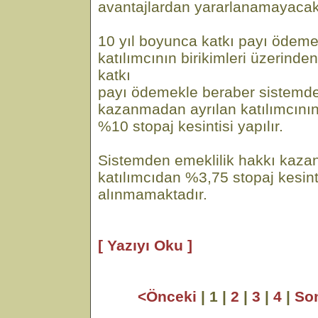
avantajlardan yararlanamayacakt
10 yıl boyunca katkı payı ödem
katılımcının birikimleri üzerind
katkı
payı ödemekle beraber sistemde
kazanmadan ayrılan katılımcının 
%10 stopaj kesintisi yapılır.
Sistemden emeklilik hakkı kazan
katılımcıdan %3,75 stopaj kesint
alınmamaktadır.
[ Yazıyı Oku ]
<Önceki
| 1 |
2
|
3
|
4
|
So