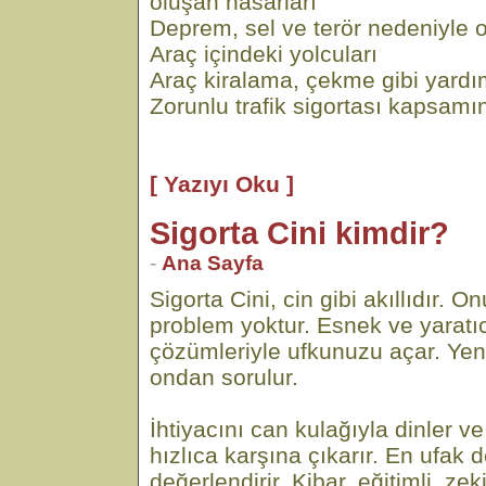
oluşan hasarları
Deprem, sel ve terör nedeniyle o
Araç içindeki yolcuları
Araç kiralama, çekme gibi yardı
Zorunlu trafik sigortası kapsamı
[ Yazıyı Oku ]
Sigorta Cini kimdir?
-
Ana Sayfa
Sigorta Cini, cin gibi akıllıdır.
problem yoktur. Esnek ve yaratıc
çözümleriyle ufkunuzu açar. Yen
ondan sorulur.
İhtiyacını can kulağıyla dinler
hızlıca karşına çıkarır. En ufak d
değerlendirir. Kibar, eğitimli, ze