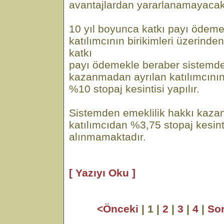
avantajlardan yararlanamayacakt
10 yıl boyunca katkı payı ödem
katılımcının birikimleri üzerind
katkı
payı ödemekle beraber sistemde
kazanmadan ayrılan katılımcının 
%10 stopaj kesintisi yapılır.
Sistemden emeklilik hakkı kazan
katılımcıdan %3,75 stopaj kesint
alınmamaktadır.
[ Yazıyı Oku ]
<Önceki
| 1 |
2
|
3
|
4
|
So