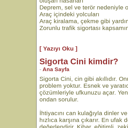
oluşan hasarları
Deprem, sel ve terör nedeniyle o
Araç içindeki yolcuları
Araç kiralama, çekme gibi yardı
Zorunlu trafik sigortası kapsamı
[ Yazıyı Oku ]
Sigorta Cini kimdir?
-
Ana Sayfa
Sigorta Cini, cin gibi akıllıdır.
problem yoktur. Esnek ve yaratıc
çözümleriyle ufkunuzu açar. Yen
ondan sorulur.
İhtiyacını can kulağıyla dinler
hızlıca karşına çıkarır. En ufak d
değerlendirir. Kibar, eğitimli, ze