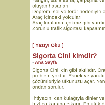
Yangın, takla atma, çarpışma v
oluşan hasarları
Deprem, sel ve terör nedeniyle o
Araç içindeki yolcuları
Araç kiralama, çekme gibi yardı
Zorunlu trafik sigortası kapsamı
[ Yazıyı Oku ]
Sigorta Cini kimdir?
-
Ana Sayfa
Sigorta Cini, cin gibi akıllıdır.
problem yoktur. Esnek ve yaratıc
çözümleriyle ufkunuzu açar. Yen
ondan sorulur.
İhtiyacını can kulağıyla dinler
hızlıca karşına çıkarır. En ufak d