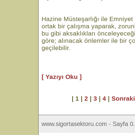
Hazine Müsteşarlığı ile Emniye
ortak bir çalışma yaparak, zorunl
bu gibi aksaklıkları önceleyece
göre; alınacak önlemler ile bir 
geçilebilir.
[ Yazıyı Oku ]
| 1 |
2
|
3
|
4
|
Sonrak
www.sigortasektoru.com - Sayfa 0