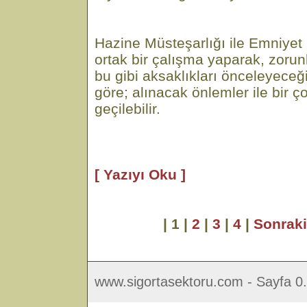
Hazine Müsteşarlığı ile Emniye
ortak bir çalışma yaparak, zorunl
bu gibi aksaklıkları önceleyece
göre; alınacak önlemler ile bir 
geçilebilir.
[ Yazıyı Oku ]
| 1 |
2
|
3
|
4
|
Sonrak
www.sigortasektoru.com - Sayfa 0