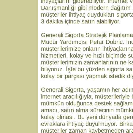
ihtiyaçlarını giderebiliyor. İnternet
Danışmanlığı gibi modern dağıtım 
müşteriler ihtiyaç duydukları sigort
3 dakika içinde satın alabiliyor.
Generali Sigorta Stratejik Planlam
Müdür Yardımcısı Petar Dobric: İnov
müşterilerimize onların ihtiyaçlarına
hizmetleri, kolay ve hızlı biçimde 
müşterilerimizin zamanlarının ne k
biliyoruz. İşte bu yüzden sigorta s
kolay bir parçası yapmak istedik di
Generali Sigorta, yaşamın her adı
internet aracılığıyla, müşterileriyle
mümkün olduğunca destek sağlama
amacı, satın alma sürecinin mümkü
kolay olması. Bu yeni dünyada ger
evraklara ihtiyaç duyulmuyor. Birka
müşteriler zaman kaybetmeden ara