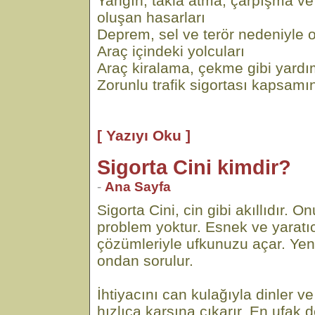
Yangın, takla atma, çarpışma v
oluşan hasarları
Deprem, sel ve terör nedeniyle o
Araç içindeki yolcuları
Araç kiralama, çekme gibi yardı
Zorunlu trafik sigortası kapsamı
[ Yazıyı Oku ]
Sigorta Cini kimdir?
-
Ana Sayfa
Sigorta Cini, cin gibi akıllıdır.
problem yoktur. Esnek ve yaratıc
çözümleriyle ufkunuzu açar. Yen
ondan sorulur.
İhtiyacını can kulağıyla dinler
hızlıca karşına çıkarır. En ufak d