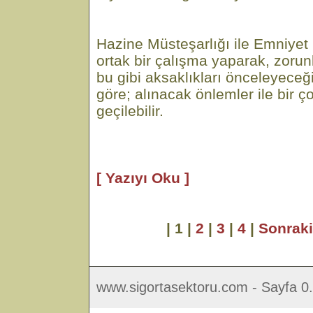
Hazine Müsteşarlığı ile Emniye
ortak bir çalışma yaparak, zorunl
bu gibi aksaklıkları önceleyece
göre; alınacak önlemler ile bir 
geçilebilir.
[ Yazıyı Oku ]
| 1 |
2
|
3
|
4
|
Sonrak
www.sigortasektoru.com - Sayfa 0