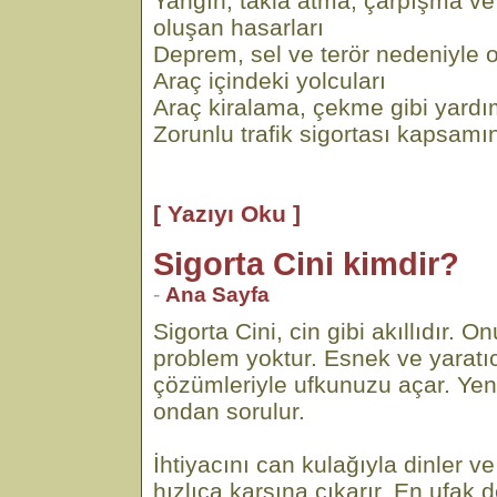
Yangın, takla atma, çarpışma v
oluşan hasarları
Deprem, sel ve terör nedeniyle o
Araç içindeki yolcuları
Araç kiralama, çekme gibi yardı
Zorunlu trafik sigortası kapsamı
[ Yazıyı Oku ]
Sigorta Cini kimdir?
-
Ana Sayfa
Sigorta Cini, cin gibi akıllıdır.
problem yoktur. Esnek ve yaratıc
çözümleriyle ufkunuzu açar. Yen
ondan sorulur.
İhtiyacını can kulağıyla dinler
hızlıca karşına çıkarır. En ufak d