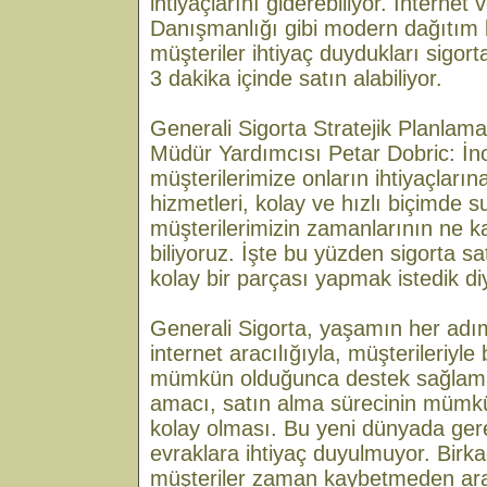
ihtiyaçlarını giderebiliyor. İnternet
Danışmanlığı gibi modern dağıtım 
müşteriler ihtiyaç duydukları sigort
3 dakika içinde satın alabiliyor.
Generali Sigorta Stratejik Planlam
Müdür Yardımcısı Petar Dobric: İnov
müşterilerimize onların ihtiyaçlarına
hizmetleri, kolay ve hızlı biçimde 
müşterilerimizin zamanlarının ne k
biliyoruz. İşte bu yüzden sigorta s
kolay bir parçası yapmak istedik di
Generali Sigorta, yaşamın her adı
internet aracılığıyla, müşterileriyle
mümkün olduğunca destek sağlama
amacı, satın alma sürecinin mümkü
kolay olması. Bu yeni dünyada ger
evraklara ihtiyaç duyulmuyor. Birka
müşteriler zaman kaybetmeden ara